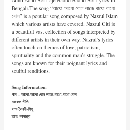
Adho Adho Bol Laje Badho Badho Bol Lyrics In
Bengali.The song “আধো-আধো বোল লাজে-বাধো-বাধো
বোল” is a popular song composed by
Nazrul Islam
which various artists have covered.
Nazrul Giti
is
a beautiful vast collection of songs interpreted by
different artists in their own way. Nazrul’s lyrics
often touch on themes of love, patriotism,
spirituality and the common man’s struggle. The
songs are known for their poignant lyrics and
soulful renditions.
Song Information:
গান – আধো-আধো বোল লাজে-বাধো-বাধো বোল
নজরুল গীতি
রাগঃ ভৈরবী-পিলু
তালঃ কাহার্‌বা