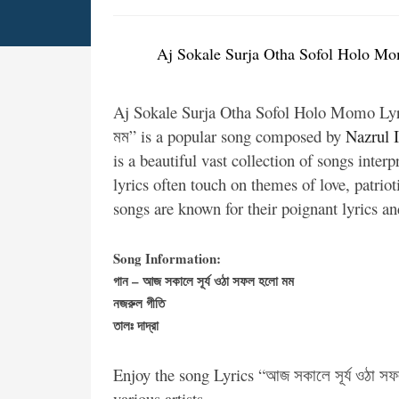
Aj Sokale Surja Otha Sofol Holo Momo 
Aj Sokale Surja Otha Sofol Holo Momo Lyri
মম” is a popular song composed by
Nazrul 
is a beautiful vast collection of songs interp
lyrics often touch on themes of love, patri
songs are known for their poignant lyrics an
Song Information:
গান – আজ সকালে সূর্য ওঠা সফল হলো মম
নজরুল গীতি
তালঃ দাদ্‌রা
Enjoy the song Lyrics “আজ সকালে সূর্য ওঠা 
various artists.