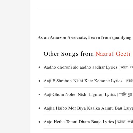
As an Amazon Associate, I earn from qualifying p
Other Songs from
Nazrul Geeti |
Aadho dhoroni alo aadho aadhar Lyrics | আধো ধরণ
Aaji E Shrabon-Nishi Kate Kemone Lyrics | আজি এ শ
Aaji Ghum Nohe, Nishi Jagoron Lyrics | আজি ঘুম নহ
Aajka Haibo Mor Biya Kaalka Aaimu Bau Laiya Lyric
Aajo Hetha Temni Dhara Baaje Lyrics | আজো হেথা তে