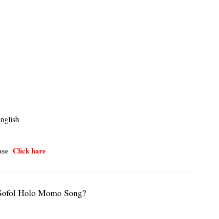
nglish
ease
Click hare
 Sofol Holo Momo Song?