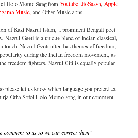
Sofol Holo Momo
Youtube
,
JioSaavn
,
Apple
Song from
ngama Music,
and Other Music apps.
ion of Kazi Nazrul Islam, a prominent Bengali poet,
y. Nazrul Geeti is a unique blend of Indian classical,
rn touch. Nazrul Geeti often has themes of freedom,
d popularity during the Indian freedom movement, as
 the freedom fighters. Nazrul Giti is equally popular
 so please let us know which language you prefer.Let
 Surja Otha Sofol Holo Momo song in our comment
ease comment to us so we can correct them”