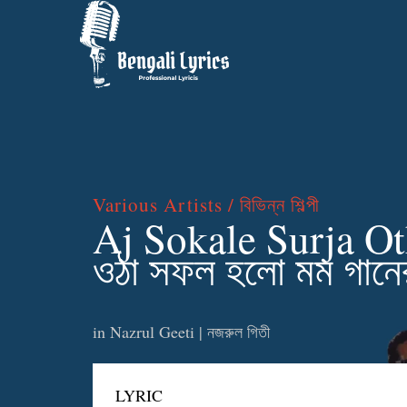
Various Artists / বিভিন্ন শিল্পী
Aj Sokale Surja Ot
ওঠা সফল হলো মম গানে
in
Nazrul Geeti | নজরুল গিতী
LYRIC