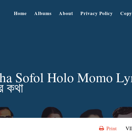
Home
Albums
About
Privacy Policy
Copy
ha Sofol Holo Momo Lyric
র কথা
Print
V