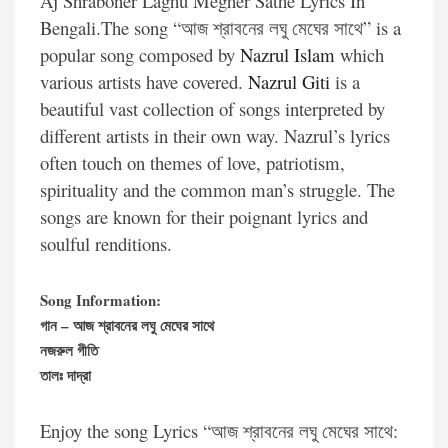
Aj Shraboner Laghu Megher Sathe Lyrics In
Bengali.The song “আজ শ্রাবনের লঘু মেঘের সাথে” is a
popular song composed by
Nazrul Islam
which
various artists have covered.
Nazrul Giti
is a
beautiful vast collection of songs interpreted by
different artists in their own way. Nazrul’s lyrics
often touch on themes of love, patriotism,
spirituality and the common man’s struggle. The
songs are known for their poignant lyrics and
soulful renditions.
Song Information:
গান – আজ শ্রাবনের লঘু মেঘের সাথে
নজরুল গীতি
তালঃ দাদ্‌রা
Enjoy the song Lyrics “আজ শ্রাবনের লঘু মেঘের সাথে: