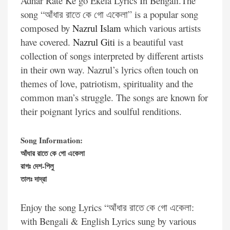
Adhar Rate Ke go Ekela Lyrics In Bengali.The
song “আঁধার রাতে কে গো একেলা” is a popular song
composed by
Nazrul Islam
which various artists
have covered.
Nazrul Giti
is a beautiful vast
collection of songs interpreted by different artists
in their own way. Nazrul’s lyrics often touch on
themes of love, patriotism, spirituality and the
common man’s struggle. The songs are known for
their poignant lyrics and soulful renditions.
Song Information:
আঁধার রাতে কে গো একেলা
রাগঃ দেশ-পিলু
তালঃ দাদ্‌রা
Enjoy the song Lyrics “আঁধার রাতে কে গো একেলা:
with Bengali & English Lyrics sung by various