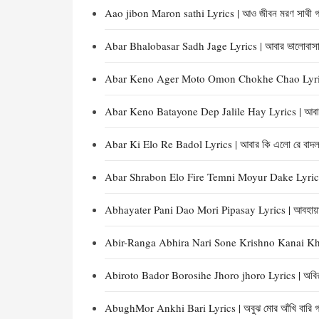
Aao jibon Maron sathi Lyrics | আও জীবন মরণ সাথী গ
Abar Bhalobasar Sadh Jage Lyrics | আবার ভালোবাসার
Abar Keno Ager Moto Omon Chokhe Chao Lyrics 
Abar Keno Batayone Dep Jalile Hay Lyrics | আবার কে
Abar Ki Elo Re Badol Lyrics | আবার কি এলো রে বাদল
Abar Shrabon Elo Fire Temni Moyur Dake Lyrics | 
Abhayater Pani Dao Mori Pipasay Lyrics | আবহায়াতের
Abir-Ranga Abhira Nari Sone Krishno Kanai Khele 
Abiroto Bador Borosihe Jhoro jhoro Lyrics | অবিরত
AbughMor Ankhi Bari Lyrics | অবুঝ মোর আঁখি বারি গ