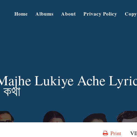
Home
Albums
About
Privacy Policy
Copy
ajhe Lukiye Ache Lyrics
র কথা
Print
V