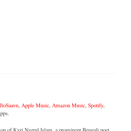
JioSaavn
,
Apple Music
,
Amazon Music
,
Spotify
,
pps.
ion of Kazi Nazrul Islam, a prominent Bengali poet,