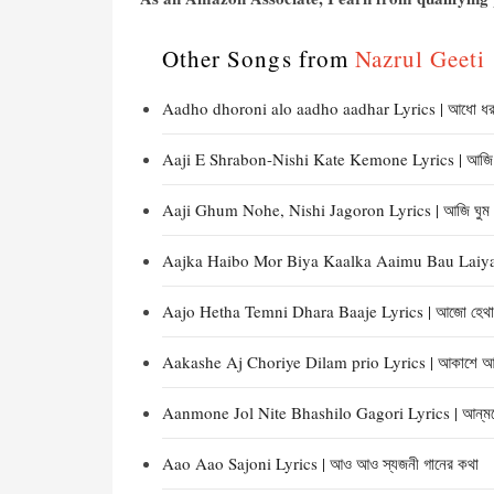
Other Songs from
Nazrul Geeti |
Aadho dhoroni alo aadho aadhar Lyrics | আধো ধরণ
Aaji E Shrabon-Nishi Kate Kemone Lyrics | আজি এ শ
Aaji Ghum Nohe, Nishi Jagoron Lyrics | আজি ঘুম নহ
Aajka Haibo Mor Biya Kaalka Aaimu Bau Laiya Lyric
Aajo Hetha Temni Dhara Baaje Lyrics | আজো হেথা তে
Aakashe Aj Choriye Dilam prio Lyrics | আকাশে আজ ছড়
Aanmone Jol Nite Bhashilo Gagori Lyrics | আন্‌মনে 
Aao Aao Sajoni Lyrics | আও আও স্যজনী গানের কথা