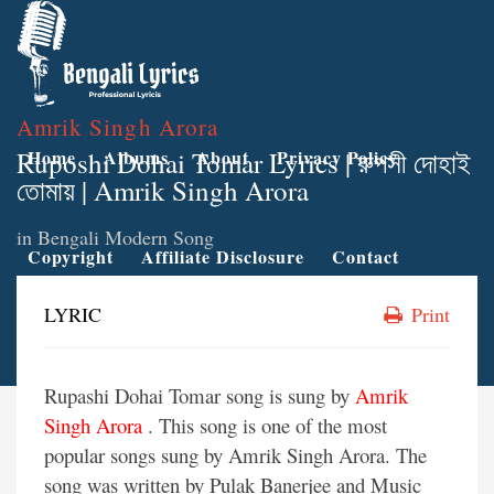
Amrik Singh Arora
Ruposhi Dohai Tomar Lyrics | রুপসী দোহাই
Home
Albums
About
Privacy Policy
তোমায় | Amrik Singh Arora
in
Bengali Modern Song
Copyright
Affiliate Disclosure
Contact
LYRIC
Print
Rupashi Dohai Tomar song is sung by
Amrik
Singh Arora
. This song is one of the most
popular songs sung by Amrik Singh Arora. The
song was written by Pulak Banerjee and Music