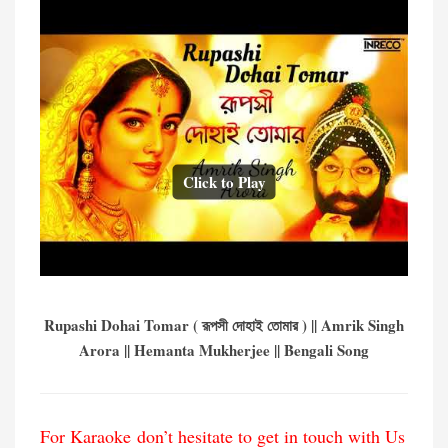
Click to Play
Rupashi Dohai Tomar ( রূপসী দোহাই তোমার ) || Amrik Singh
Arora || Hemanta Mukherjee || Bengali Song
For Karaoke don’t hesitate to get in touch with Us