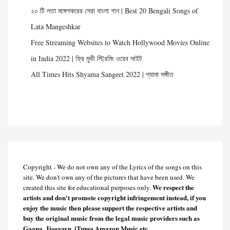
২০ টি লতা মঙ্গেশকরের সেরা বাংলা গান | Best 20 Bengali Songs of
Lata Mangeshkar
Free Streaming Websites to Watch Hollywood Movies Online
in India 2022 | ফ্রি মুভী স্ট্রিমিং ওয়েব সাইট
All Times Hits Shyama Sangeet 2022 | শ্যামা সঙ্গীত
Copyright - We do not own any of the Lyrics of the songs on this
site. We don't own any of the pictures that have been used. We
We respect the
created this site for educational purposes only.
artists and don't promote copyright infringement instead, if you
enjoy the music then please support the respective artists and
buy the original music from the legal music providers such as
Gaana, Jiosaavn, iTunes Amazon Music etc.