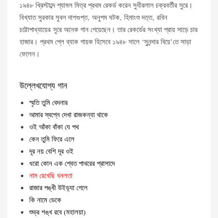
১৯৪৮ খ্রিস্টাব্দে শ্যামল মিত্র প্রথম রেকর্ড করেন সুধীরলাল চক্রবর্তীর সুরে।
বিখ্যাত সুরকার সুবল দাশগুপ্ত, অনুপম ঘটক, হিমাংশু দত্ত, রবিন
চট্টোপাধ্যায়ের সুরে অনেক গান গেয়েছেন। তার রেকর্ডের সংখ্যা প্রায় সাড়ে চার
হাজার। প্রথম প্লে ব্যাক গায়ক হিসেবে ১৯৪৮ সালে ‘সুনন্দার বিয়ে’তে সাড়া
ফেলেন।
উল্লেখযোগ্য গান
স্মৃতি তুমি বেদনার
আমার স্বপ্নে দেখা রাজকন্যা থাকে
ওই আঁকা বাঁকা যে পথ
কেন তুমি ফিরে এলে
দূর নয় বেশি দূর ওই
ধরো কোন এক শ্বেত পাথরের প্রাসাদে
নাম রেখেছি বনলতা
রাজার পঙ্খী উইড়্যা গেলে
কি নামে ডেকে
শুভ্র শঙ্খ রবে (মহালয়া)