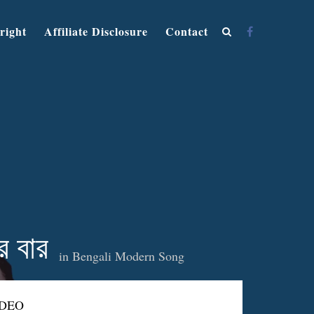
right
Affiliate Disclosure
Contact
 বার
in
Bengali Modern Song
IDEO