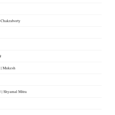
a Chakraborty
ি
ল | Mukesh
া | Shyamal Mitra