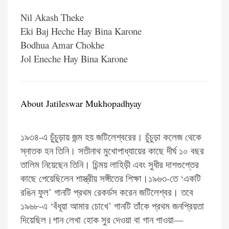
Nil Akash Theke
Eki Baj Heche Hay Bina Karone
Bodhua Amar Chokhe
Jol Eneche Hay Bina Karone
About Jatileswar Mukhopadhyay
১৯৩৪-এ চুঁচুড়ায় জন্ম হয় জটিলেশ্বরের। চুঁচুড়া কলেজ থেকে
স্নাতক হন তিনি। সতীনাথ মুখোপাধ্যায়ের কাছে দীর্ঘ ১০ বছর
তালিম নিয়েছেন তিনি। চিন্ময় লাহিড়ী এবং সুধীর দাশগুপ্তের
কাছে পেয়েছিলেন শাস্ত্রীয় সঙ্গীতের শিক্ষা।১৯৬৩-তে ‘একটি
রঙিন ফুল’ গানটি প্রথম রেকর্ডস করেন জটিলেশ্বর। তবে
১৯৬৮-এ ‘বঁধূয়া আমার চোখে’ গানটি তাঁকে প্রথম জনপ্রিয়তা
দিয়েছিল।গান লেখা হোক সুর দেওয়া বা গান গাওয়া—