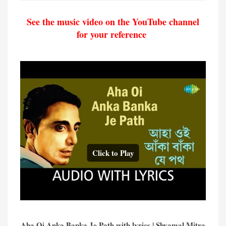
See the music video on the YouTube channel
for your reference
Click to Play
Aha Oi Anka Banka Je Path with lyrics | Shyamal Mitra