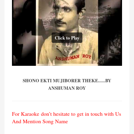
Click to Play
SHONO EKTI MUJIBORER THEKE......BY
ANSHUMAN ROY
For Karaoke don’t hesitate to get in touch with Us
And Mention Song Name