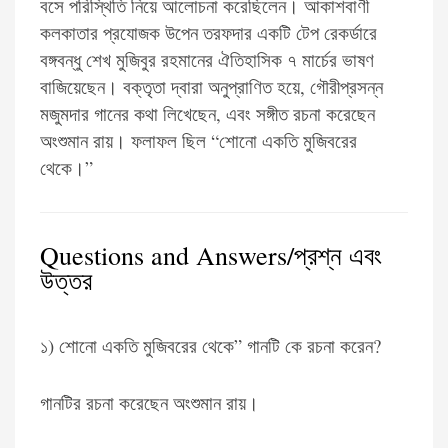
বসে পরিস্থিতি নিয়ে আলোচনা করেছিলেন। আকাশবাণী
কলকাতার প্রযোজক উপেন তরফদার একটি টেপ রেকর্ডারে
বঙ্গবন্ধু শেখ মুজিবুর রহমানের ঐতিহাসিক ৭ মার্চের ভাষণ
বাজিয়েছেন। বক্তৃতা দ্বারা অনুপ্রাণিত হয়ে, গৌরীপ্রসন্ন
মজুমদার গানের কথা লিখেছেন, এবং সঙ্গীত রচনা করেছেন
অংশুমান রায়। ফলাফল ছিল “শোনো একতি মুজিবরের
থেকে।”
Questions and Answers/প্রশ্ন এবং
উত্তর
১) শোনো একতি মুজিবরের থেকে” গানটি কে রচনা করেন?
গানটির রচনা করেছেন অংশুমান রায়।