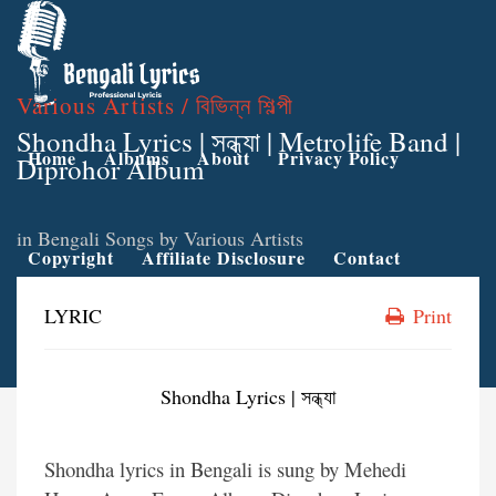
Various Artists / বিভিন্ন শিল্পী
Shondha Lyrics | সন্ধ্যা | Metrolife Band |
Home
Albums
About
Privacy Policy
Diprohor Album
in
Bengali Songs by Various Artists
Copyright
Affiliate Disclosure
Contact
LYRIC
Print
Shondha Lyrics | সন্ধ্যা
Shondha lyrics in Bengali is sung by Mehedi