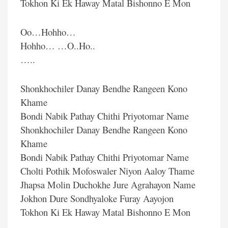
Tokhon Ki Ek Haway Matal Bishonno E Mon
Oo…Hohho…
Hohho… …O..Ho..
…..
Shonkhochiler Danay Bendhe Rangeen Kono
Khame
Bondi Nabik Pathay Chithi Priyotomar Name
Shonkhochiler Danay Bendhe Rangeen Kono
Khame
Bondi Nabik Pathay Chithi Priyotomar Name
Cholti Pothik Mofoswaler Niyon Aaloy Thame
Jhapsa Molin Duchokhe Jure Agrahayon Name
Jokhon Dure Sondhyaloke Furay Aayojon
Tokhon Ki Ek Haway Matal Bishonno E Mon