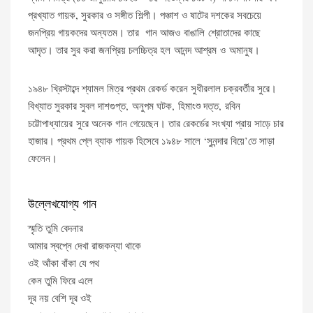
প্রখ্যাত গায়ক, সুরকার ও সঙ্গীত শিল্পী। পঞ্চাশ ও ষাটের দশকের সবচেয়ে
জনপ্রিয় গায়কদের অন্যতম। তার গান আজও বাঙালি শ্রোতাদের কাছে
আদৃত। তার সুর করা জনপ্রিয় চলচ্চিত্র হল আনন্দ আশ্রম ও অমানুষ।
১৯৪৮ খ্রিস্টাব্দে শ্যামল মিত্র প্রথম রেকর্ড করেন সুধীরলাল চক্রবর্তীর সুরে।
বিখ্যাত সুরকার সুবল দাশগুপ্ত, অনুপম ঘটক, হিমাংশু দত্ত, রবিন
চট্টোপাধ্যায়ের সুরে অনেক গান গেয়েছেন। তার রেকর্ডের সংখ্যা প্রায় সাড়ে চার
হাজার। প্রথম প্লে ব্যাক গায়ক হিসেবে ১৯৪৮ সালে ‘সুনন্দার বিয়ে’তে সাড়া
ফেলেন।
উল্লেখযোগ্য গান
স্মৃতি তুমি বেদনার
আমার স্বপ্নে দেখা রাজকন্যা থাকে
ওই আঁকা বাঁকা যে পথ
কেন তুমি ফিরে এলে
দূর নয় বেশি দূর ওই