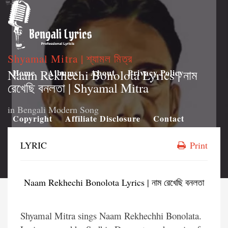
Shyamal Mitra | শ্যামল মিত্র
Naam Rekhechi Bonolota Lyrics | নাম
Home
Albums
About
Privacy Policy
রেখেছি বনলতা | Shyamal Mitra
in
Bengali Modern Song
Copyright
Affiliate Disclosure
Contact
LYRIC
Print
Naam Rekhechi Bonolota Lyrics | নাম রেখেছি বনলতা
Shyamal Mitra sings Naam Rekhechhi Bonolata.