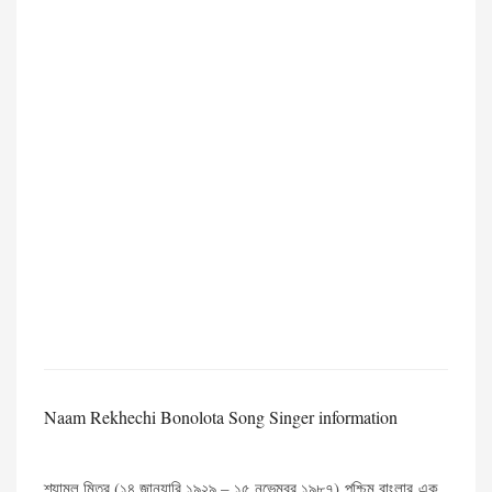
Naam Rekhechi Bonolota Song Singer information
শ্যামল মিত্র (১৪ জানুয়ারি ১৯২৯ – ১৫ নভেম্বর ১৯৮৭) পশ্চিম বাংলার এক