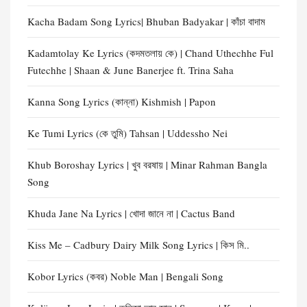
Kacha Badam Song Lyrics| Bhuban Badyakar | কাঁচা বাদাম
Kadamtolay Ke Lyrics (কদমতলায় কে) | Chand Uthechhe Ful
Futechhe | Shaan & June Banerjee ft. Trina Saha
Kanna Song Lyrics (কান্না) Kishmish | Papon
Ke Tumi Lyrics (কে তুমি) Tahsan | Uddessho Nei
Khub Boroshay Lyrics | খুব বরষায় | Minar Rahman Bangla
Song
Khuda Jane Na Lyrics | খোদা জানে না | Cactus Band
Kiss Me – Cadbury Dairy Milk Song Lyrics | কিস মি..
Kobor Lyrics (কবর) Noble Man | Bengali Song