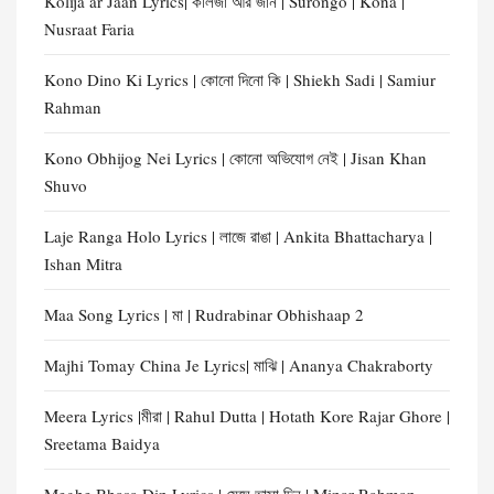
Kolija ar Jaan Lyrics| কলিজা আর জান | Surongo | Kona |
Nusraat Faria
Kono Dino Ki Lyrics | কোনো দিনো কি | Shiekh Sadi | Samiur
Rahman
Kono Obhijog Nei Lyrics | কোনো অভিযোগ নেই | Jisan Khan
Shuvo
Laje Ranga Holo Lyrics | লাজে রাঙা | Ankita Bhattacharya |
Ishan Mitra
Maa Song Lyrics | মা | Rudrabinar Obhishaap 2
Majhi Tomay China Je Lyrics| মাঝি | Ananya Chakraborty
Meera Lyrics |মীরা | Rahul Dutta | Hotath Kore Rajar Ghore |
Sreetama Baidya