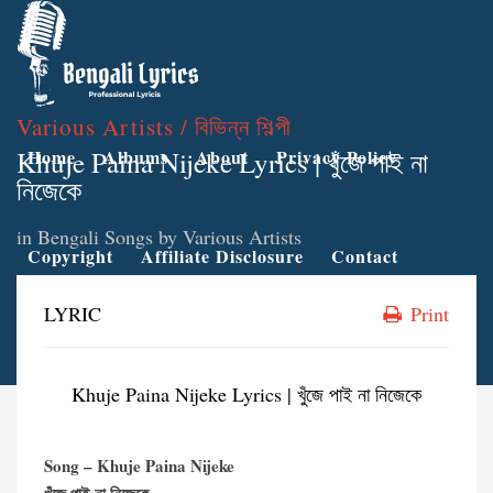
Various Artists / বিভিন্ন শিল্পী
Khuje Paina Nijeke Lyrics | খুঁজে পাই না
Home
Albums
About
Privacy Policy
নিজেকে
in
Bengali Songs by Various Artists
Copyright
Affiliate Disclosure
Contact
LYRIC
Print
Khuje Paina Nijeke Lyrics | খুঁজে পাই না নিজেকে
Song – Khuje Paina Nijeke