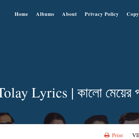
Home
Albums
About
Privacy Policy
Copy
lay Lyrics | কালো মেয়ের প
Print
V