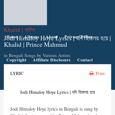
Khalid | খালিদ
Jodi Himaloy Hoye Lyrics | যদি হিমালয় হয়ে |
Home
Albums
About
Privacy Policy
Khalid | Prince Mahmud
in
Bengali Songs by Various Artists
Copyright
Affiliate Disclosure
Contact
LYRIC
Print
Jodi Himaloy Hoye Lyrics | যদি হিমালয় হয়ে
Jodi Himaloy Hoye lyrics in Bengali is sung by