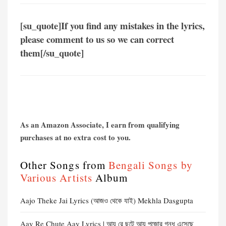
[su_quote]If you find any mistakes in the lyrics,
please comment to us so we can correct
them[/su_quote]
As an Amazon Associate, I earn from qualifying
purchases at no extra cost to you.
Other Songs from
Bengali Songs by
Various Artists
Album
Aajo Theke Jai Lyrics (আজও থেকে যাই) Mekhla Dasgupta
Aay Re Chute Aay Lyrics | আয় রে ছুটে আয় পুজোর গন্ধ এসেছে