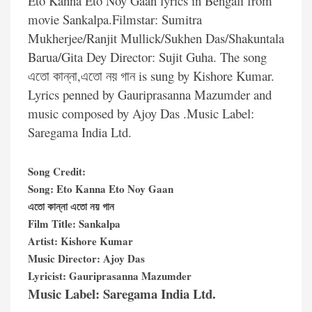
Eto Kanna Eto Noy Gaan lyrics in Bengali from
movie Sankalpa
.Filmstar: Sumitra
Mukherjee/Ranjit Mullick/Sukhen Das/Shakuntala
Barua/Gita Dey Director: Sujit Guha. The song
এতো কান্না,এতো নয় গান is sung by Kishore Kumar.
Lyrics penned by Gauriprasanna Mazumder and
music composed by Ajoy Das .Music Label:
Saregama India Ltd.
Song Credit:
Song: Eto Kanna Eto Noy Gaan
এতো কান্না এতো নয় গান
Film Title: Sankalpa
Artist: Kishore Kumar
Music Director: Ajoy Das
Lyricist: Gauriprasanna Mazumder
Music Label: Saregama India Ltd.