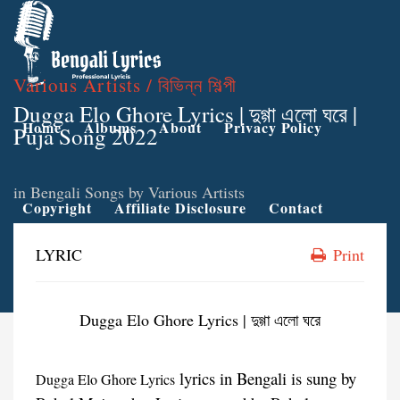
Various Artists / বিভিন্ন শিল্পী
Dugga Elo Ghore Lyrics | দুগ্গা এলো ঘরে |
Home
Albums
About
Privacy Policy
Puja Song 2022
in
Bengali Songs by Various Artists
Copyright
Affiliate Disclosure
Contact
LYRIC
Print
Dugga Elo Ghore Lyrics | দুগ্গা এলো ঘরে
lyrics in Bengali is sung by
Dugga Elo Ghore Lyrics