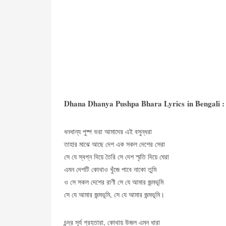
Dhana Dhanya Pushpa Bhara Lyrics in Bengali :
ধনধান্য পুষ্প ভরা আমাদের এই বসুন্ধরা
তাহার মাঝে আছে দেশ এক সকল দেশের সেরা
সে যে স্বপ্ন দিয়ে তৈরি সে দেশ স্মৃতি দিয়ে ঘেরা
এমন দেশটি কোথাও খুঁজে পাবে নাকো তুমি
ও সে সকল দেশের রাণী সে যে আমার জন্মভূমি
সে যে আমার জন্মভূমি, সে যে আমার জন্মভূমি।
চন্দ্র সূর্য গ্রহতারা, কোথায় উজল এমন ধারা