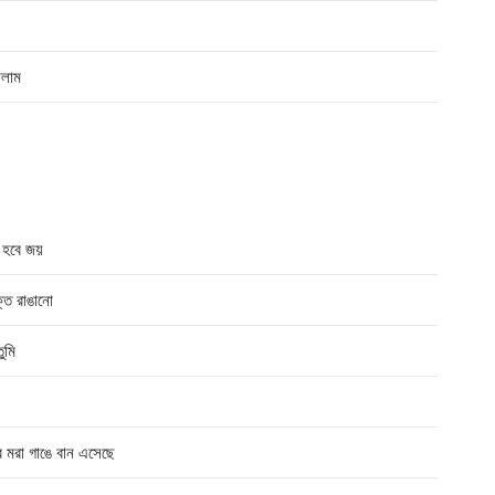
ালাম
 হবে জয়
ে রাঙানো
ুমি
রা গাঙে বান এসেছে