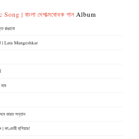
Song | বাংলা দেশাত্মবোধক গান
Album
ে রাঙানো
ো | Lata Mangeshkar
ষ
 নাম
বে ভারত সন্তান
 কাণ্ডারী হুশিয়ার!