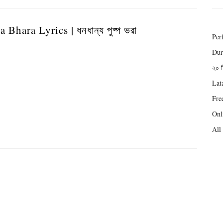
hara Lyrics | ধনধান্য পুষ্প ভরা
Per
Durg
২০ ট
Lat
Fre
Onli
All 