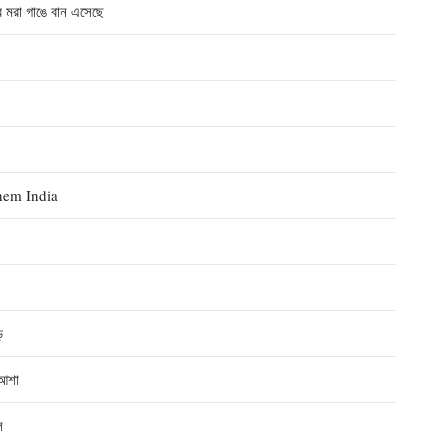
রা গাঙে বান এসেছে
hem India
ড়
আশা
ে