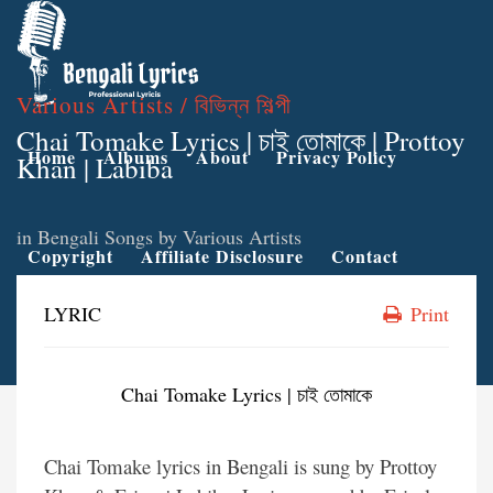
Various Artists / বিভিন্ন শিল্পী
Chai Tomake Lyrics | চাই তোমাকে | Prottoy
Home
Albums
About
Privacy Policy
Khan | Labiba
in
Bengali Songs by Various Artists
Copyright
Affiliate Disclosure
Contact
LYRIC
Print
Chai Tomake Lyrics | চাই তোমাকে
Chai Tomake lyrics in Bengali is sung by Prottoy