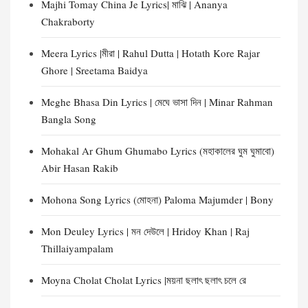
Majhi Tomay China Je Lyrics| মাঝি | Ananya
Chakraborty
Meera Lyrics |মীরা | Rahul Dutta | Hotath Kore Rajar
Ghore | Sreetama Baidya
Meghe Bhasa Din Lyrics | মেঘে ভাসা দিন | Minar Rahman
Bangla Song
Mohakal Ar Ghum Ghumabo Lyrics (মহাকালের ঘুম ঘুমাবো)
Abir Hasan Rakib
Mohona Song Lyrics (মোহনা) Paloma Majumder | Bony
Mon Deuley Lyrics | মন দেউলে | Hridoy Khan | Raj
Thillaiyampalam
Moyna Cholat Cholat Lyrics |ময়না ছলাৎ ছলাৎ চলে রে