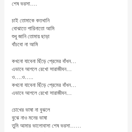
শেষ ভরসা….
চাই তোমাকে কতখানি
বোঝাতে পারিনাতো আমি
শুধু জানি তোমায় ছাড়া
বাঁচবো না আমি
কখনো যাবেনা ছিঁড়ে প্রেমের বাঁধন…
এভাবে আগলে রেখো সারাজীবন…
ও….ও…..
কখনো যাবেনা ছিঁড়ে প্রেমের বাঁধন…
এভাবে আগলে রেখো সারাজীবন…
চোখের ভাষা না বুঝলে
বুঝে নাও মনের ভাষা
তুমি আমার ভালোবাসা শেষ ভরসা……