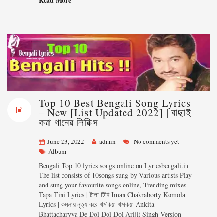
Read More
Top 10 Best Bengali Song Lyrics
– New [List Updated 2022] | বাছাই
করা গানের লিরিক্স
June 23, 2022
admin
No comments yet
Album
Bengali Top 10 lyrics songs online on Lyricsbengali.in
The list consists of 10songs sung by Various artists Play
and sung your favourite songs online, Trending mixes
Tapa Tini Lyrics | টাপা টিনি Iman Chakraborty Komola
Lyrics | কমলায় নৃত্য করে থমকিয়া থমকিয়া Ankita
Bhattacharyya De Dol Dol Dol Arijit Singh Version