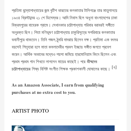
প্রতিমা বন্দ্যোপাধ্যায়ের জন্ম বৃটিশ ভারতের কলকাতার টালিগঞ্জে তার মাতুলালয়ে
১৯৩৪ খ্রিস্টাব্দের ২১ শে ডিসেম্বর। আদি নিবাস ছিল অধুনা বাংলাদেশের ঢাকা
বিক্রমপুরের বাহেরক গ্রামে। সেখানকার চট্টোপাধ্যায় পরিবার বরাবরই সঙ্গীতে
অনুরক্ত ছিল। পিতা মণিভূষণ চট্টোপাধ্যায় চাকুরিসূত্রে সপরিবারে কলকাতার
ভবানীপুরে থাকতেন। তিনি গজল,ঠুমরি দাদরায় ছিলেন দক্ষ। প্রতিমা এক বৎসর
বয়সেই পিতৃহারা হলে মাতা কমলাদেবীর প্রবল ইচ্ছায় সঙ্গীত জগতে প্রবেশ
করেন। আর্থিক অভাবের মধ্যেও পয়সা জমিয়ে হারমোনিয়াম কিনে ছিলেন এবং
প্রথম প্রথম গান শিখতে লাগলেন মায়ের কাছেই। পরে
ভীষ্মদেব
[২]
চট্টোপাধ্যায়ের
শিষ্য বিশিষ্ট সংগীত শিক্ষক প্রকাশকালী ঘোষালের কাছে।
As an Amazon Associate, I earn from qualifying
purchases at no extra cost to you.
ARTIST PHOTO