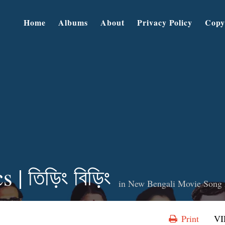
Home
Albums
About
Privacy Policy
Copy
 | তিড়িং বিড়িং
in
New Bengali Movie Song 
Print
V