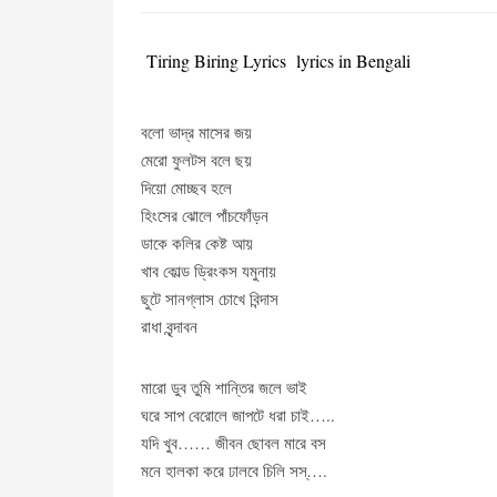
Tiring Biring Lyrics lyrics in Bengali
বলো ভাদ্র মাসের জয়
মেরো ফুলটস বলে ছয়
দিয়ো মোচ্ছব হলে
হিংসের ঝোলে পাঁচফোঁড়ন
ডাকে কলির কেষ্ট আয়
খাব কোল্ড ড্রিংকস যমুনায়
ছুটে সানগ্লাস চোখে বিন্দাস
রাধা বৃন্দাবন
মারো ডুব তুমি শান্তির জলে ভাই
ঘরে সাপ বেরোলে জাপটে ধরা চাই…..
যদি খুব…… জীবন ছোবল মারে বস
মনে হালকা করে ঢালবে চিলি সস্….