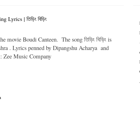
ng Lyrics | তিড়িং বিড়িং
 the movie Boudi Canteen. The song তিড়িং বিড়িং is
hra . Lyrics penned by Dipangshu Acharya and
l: Zee Music Company
a