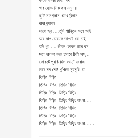
ডাকে কলির কেষ্ট আয়
খাব কোল্ড ড্রিংকস যমুনায়
ছুটে সানগ্লাস চোখে বিন্দাস
রাধা বৃন্দাবন
মারো ডুব ….তুমি শান্তির জলে ভাই
ঘরে সাপ বেরোলে জাপটে ধরা চাই….
যদি খুব….. জীবন ছোবল মারে বস
মনে হালকা করে ঢালবে চিলি সস্…
ফোকটে পুরকি দিল বখাটে রংবাজ
নাচে মন সেই খুশিতে সুরসুরি তে
তিড়িং বিড়িং
তিড়িং বিড়িং, তিড়িং বিড়িং
তিড়িং বিড়িং, তিড়িং বিড়িং
তিড়িং বিড়িং, তিড়িং বিড়িং বাংলা….
তিড়িং বিড়িং, তিড়িং বিড়িং
তিড়িং বিড়িং, তিড়িং বিড়িং
তিড়িং বিড়িং, তিড়িং বিড়িং বাংলা……