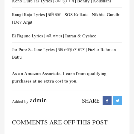
Keno Dure Jas Lyrics | কেন দূরে যাস | Bonny | Koushani
Raagi Raja Lyrics | রাগি রাজা | SOS Kolkata | Nikhita Gandhi
| Dev Arijit
Ei Fagune Lyrics | এই ফাগুনে | Imran & Oyshee
Jar Pure Se Jane Lyrics | যার পোড়ে সে জানে | Fazlur Rahman
Babu
As an Amazon Associate, I earn from qualifying
purchases at no extra cost to you.
admin
SHARE
Added by
COMMENTS ARE OFF THIS POST