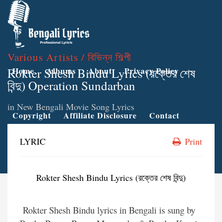
Various Artists / বিভিন্ন শিল্পী
Rokter Shesh Bindu Lyrics (রক্তের শেষ
Home
Albums
About
Privacy Policy
বিন্দু) Operation Sundarban
in
New Bengali Movie Song Lyrics
Copyright
Affiliate Disclosure
Contact
LYRIC
Print
Rokter Shesh Bindu Lyrics (রক্তের শেষ বিন্দু)
Rokter Shesh Bindu lyrics in Bengali is sung by