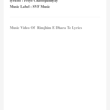
lyricist : Priyo Chattopadhyay
Music Label : SVF Music
Music Video Of Rimjhim E Dhara Te Lyrics