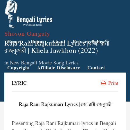
Shovon Ganguly
Raja Rani Rajkumari Lyrics |রাজা রানী
Home
Albums
About
Privacy Policy
রাজকুমারী | Khela Jawkhon (2022)
in
New Bengali Movie Song Lyrics
Copyright
Affiliate Disclosure
Contact
LYRIC
Print
Raja Rani Rajkumari Lyrics |রাজা রানী রাজকুমারী
Presenting Raja Rani Rajkumari lyrics in Bengali