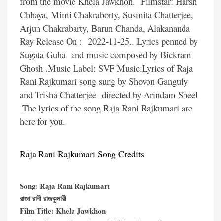
from the movie Khela Jawkhon. Filmstar: Harsh
Chhaya, Mimi Chakraborty, Susmita Chatterjee,
Arjun Chakrabarty, Barun Chanda, Alakananda
Ray Release On : 2022-11-25.. Lyrics penned by
Sugata Guha and music composed by Bickram
Ghosh .Music Label: SVF Music.Lyrics of Raja
Rani Rajkumari song sung by Shovon Ganguly
and Trisha Chatterjee directed by Arindam Sheel
.The lyrics of the song Raja Rani Rajkumari are
here for you.
Raja Rani Rajkumari Song Credits
Song: Raja Rani Rajkumari
রাজা রানী রাজকুমারী
Film Title: Khela Jawkhon