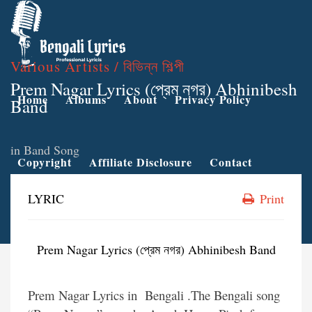
Various Artists / বিভিন্ন শিল্পী
Prem Nagar Lyrics (প্রেম নগর) Abhinibesh
Home
Albums
About
Privacy Policy
Band
in
Band Song
Copyright
Affiliate Disclosure
Contact
LYRIC
Print
Prem Nagar Lyrics (প্রেম নগর) Abhinibesh Band
Prem Nagar Lyrics in Bengali .The Bengali song