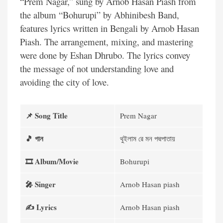
“Prem Nagar,” sung by Arnob Hasan Piash from
the album “Bohurupi” by Abhinibesh Band,
features lyrics written in Bengali by Arnob Hasan
Piash. The arrangement, mixing, and mastering
were done by Eshan Dhrubo. The lyrics convey
the message of not understanding love and
avoiding the city of love.
📌 Song
Title
Prem Nagar
🎵 গান
থুইলাম রে মন পদ্মপাতায়
🎞️ Album/Movie
Bohurupi
🎤 Singer
Arnob Hasan piash
✍️ Lyrics
Arnob Hasan piash