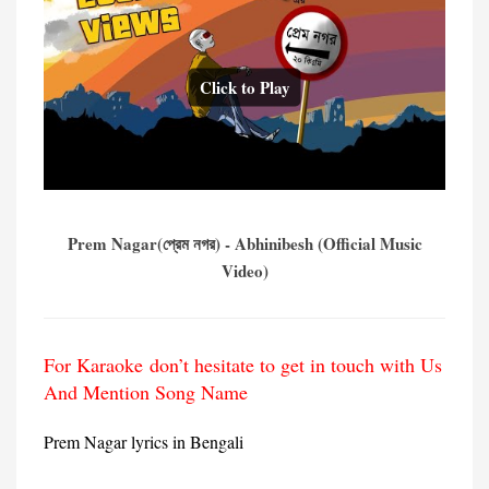
Click to Play
Prem Nagar(প্রেম নগর) - Abhinibesh (Official Music
Video)
For Karaoke don’t hesitate to get in touch with Us
And Mention Song Name
Prem Nagar lyrics in Bengali