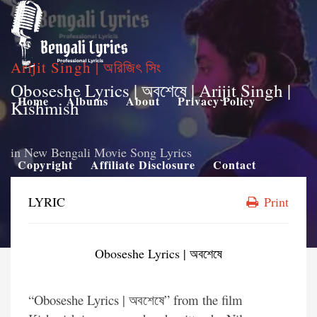
Arijit Singh | অরিজিৎ সিং
Oboseshe Lyrics | অবশেষে | Arijit Singh |
Home
Albums
About
Privacy Policy
Kishmish
in
New Bengali Movie Song Lyrics
Copyright
Affiliate Disclosure
Contact
LYRIC
Print
Oboseshe Lyrics | অবশেষে
“Oboseshe Lyrics | অবশেষে” from the film