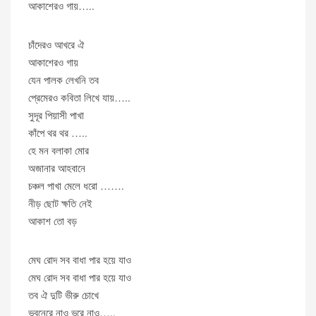
আকাশেরও গায়…..
চাঁদেরও আখরে ঐ
আকাশেরও গায়
যেন পালক লেখনি তব
প্রেমেরও কবিতা লিখে যায়…..
সুদূর পিয়াসী পাখা
কাঁপে থর থর …..
হে মন বলাকা মোর
অজানার আহবানে
চঞ্চল পাখা মেলে ধরো …….
নীড় ছোট ক্ষতি নেই
আকাশ তো বড়
মেঘ রোদ সব বাধা পার হয়ে যাও
মেঘ রোদ সব বাধা পার হয়ে যাও
তব ঐ দুটি ভীরু চোখে
ভূবনেরে নাও ভরে নাও…..