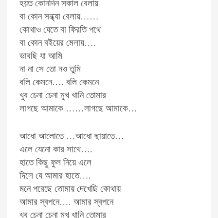
হয়ত কোনদিন সকাল বেলায়
বা কোন সন্ধ্যা বেলায়……
কোথাও যেতে বা ফিরতি পথে
বা কোন বইয়ের মেলায়….
ভাবছি যা আমি
না না সে তো নও তুমি
বলি কেমনে…. বলি কেমনে
খুব চেনা চেনা মুখ খানি তোমার
লাগছে আমাকে ……লাগছে আমাকে…
আধো আলোতে …আধো ছায়াতে…
এলে যেনো কার সাথে….
হাতে কিছু ফুল নিয়ে এলে
দিলে যে আমার হাতে….
মনে পরেছে তোমায় দেখেছি কোথায়
আমার স্বপনে…. আমার স্বপনে
খুব চেনা চেনা মুখ খানি তোমার