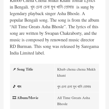
Khoob Chena Chena Mukh Khani Tomar Lyrics
in Bengali. খুব চেনা চেনা মুখ খানি তোমার is sung by
legendary playback singer Asha Bhosle. A
popular Bengali song. The song is from the album
“All Time Greats Asha Bhosle”. The lyrics of this
song are written by Swapan Chakraborty, and the
music is composed by renowned music director
RD Burman. This song was released by Saregama
India Limited label.
📌 Song
Title
Khub chena chena Mukh
khani
🎵 গান
খুব চেনা চেনা মুখ খানি তোমার
🎞️ Album/Movie
All Time Greats Asha
Bhosle