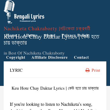
Nachiketa Chakraborty |নচিকেতা চক্রবর্তী
Keu Hote Chay Daktar Lyrics | কেউ হতে
Home
Albums
About
Privacy Policy
চায় ডাক্তার
in
Best Of Nachiketa Chakraborty
Copyright
Affiliate Disclosure
Contact
LYRIC
Print
Keu Hote Chay Daktar Lyrics | কেউ হতে চায় ডাক্তার
If you’re looking to listen to Nachiketa’s song,