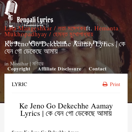
Lata Mangeshkar / লতা মঙ্গেশকর
ft.
Hemanta
Mukhopadhyay / হেমন্ত মুখোপাধ্যায়
Ke Jeno Go Dekechhe Aamay Lyrics | কে
Home
Albums
About
Privacy Policy
যেন গো ডেকেছে আমায়
in
Monihar | মণিহার
Copyright
Affiliate Disclosure
Contact
LYRIC
Print
Ke Jeno Go Dekechhe Aamay
Lyrics | কে যেন গো ডেকেছে আমায়