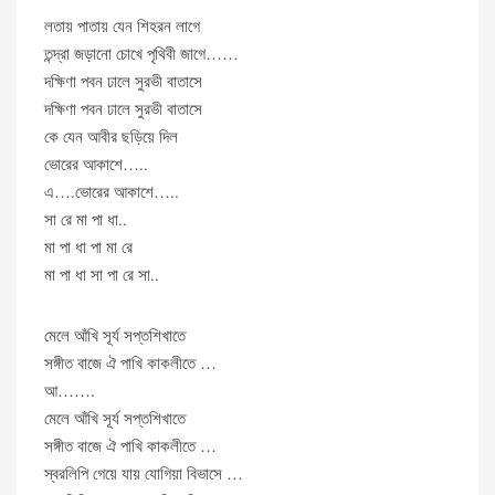
লতায় পাতায় যেন শিহরন লাগে
তন্দ্রা জড়ানো চোখে পৃথিবী জাগে……
দক্ষিণা পবন ঢালে সুরভী বাতাসে
দক্ষিণা পবন ঢালে সুরভী বাতাসে
কে যেন আবীর ছড়িয়ে দিল
ভোরের আকাশে…..
এ….ভোরের আকাশে…..
সা রে মা পা ধা..
মা পা ধা পা মা রে
মা পা ধা সা পা রে সা..
মেলে আঁখি সূর্য সপ্তশিখাতে
সঙ্গীত বাজে ঐ পাখি কাকলীতে …
আ…….
মেলে আঁখি সূর্য সপ্তশিখাতে
সঙ্গীত বাজে ঐ পাখি কাকলীতে …
স্বরলিপি গেয়ে যায় যোগিয়া বিভাসে …