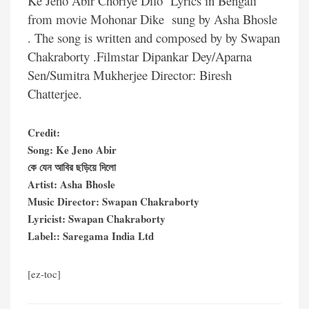
Ke Jeno Abir Choriye Dilo Lyrics in Bengali
from movie Mohonar Dike sung by Asha Bhosle
. The song is written and composed by by Swapan
Chakraborty .Filmstar Dipankar Dey/Aparna
Sen/Sumitra Mukherjee Director: Biresh
Chatterjee.
Credit:
Song: Ke Jeno Abir
কে যেন আবির ছড়িয়ে দিলো
Artist: Asha Bhosle
Music Director: Swapan Chakraborty
Lyricist: Swapan Chakraborty
Label:: Saregama India Ltd
[ez-toc]