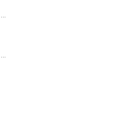
…….
…….