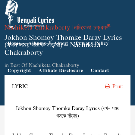
Nachiketa Chakraborty |নচিকেতা চক্রবর্তী
Jokhon Shomoy Thomke Daray Lyrics
(যখন সময় থমকে দাঁড়ায়) – Nachiketa
Home
Albums
About
Privacy Policy
Chakraborty
in
Best Of Nachiketa Chakraborty
Copyright
Affiliate Disclosure
Contact
LYRIC
Print
Jokhon Shomoy Thomke Daray Lyrics (যখন সময়
থমকে দাঁড়ায়)