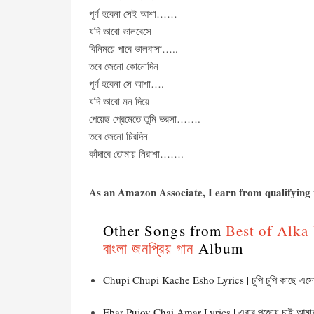
পূর্ণ হবেনা সেই আশা……
যদি ভাবো ভালবেসে
বিনিময়ে পাবে ভালবাসা…..
তবে জেনো কোনোদিন
পূর্ণ হবেনা সে আশা….
যদি ভাবো মন দিয়ে
পেয়েছ প্রেমেতে তুমি ভরসা…….
তবে জেনো চিরদিন
কাঁদাবে তোমায় নিরাশা…….
As an Amazon Associate, I earn from qualifying p
Other Songs from
Best of Alka 
বাংলা জনপ্রিয় গান
Album
Chupi Chupi Kache Esho Lyrics | চুপি চুপি কাছে এস
Ebar Pujoy Chai Amar Lyrics | এবার পুজোয় চাই আমা