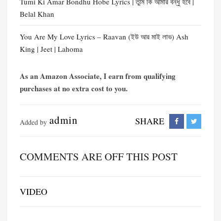
Tumi Ki Amar Bondhu Hobe Lyrics | তুমি কি আমার বন্ধু হবে |
Belal Khan
You Are My Love Lyrics – Raavan (ইউ আর মাই লাভ) Ash
King | Jeet | Lahoma
As an Amazon Associate, I earn from qualifying
purchases at no extra cost to you.
admin
SHARE
Added by
COMMENTS ARE OFF THIS POST
VIDEO