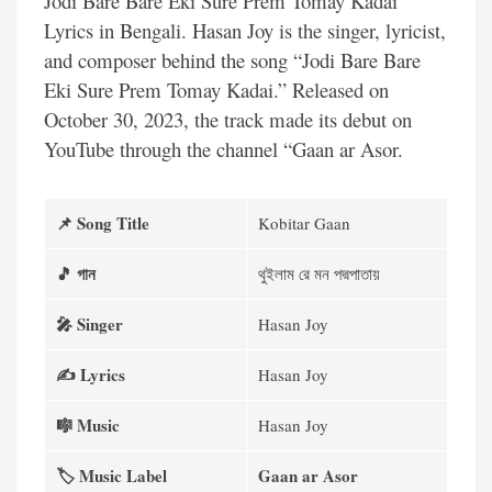
Jodi Bare Bare Eki Sure Prem Tomay Kadai
Lyrics in Bengali. Hasan Joy is the singer, lyricist,
and composer behind the song “Jodi Bare Bare
Eki Sure Prem Tomay Kadai.” Released on
October 30, 2023, the track made its debut on
YouTube through the channel “Gaan ar Asor.
📌 Song
Title
Kobitar Gaan
🎵 গান
থুইলাম রে মন পদ্মপাতায়
🎤 Singer
Hasan Joy
✍️ Lyrics
Hasan Joy
🎼 Music
Hasan Joy
🏷️ Music Label
Gaan ar Asor