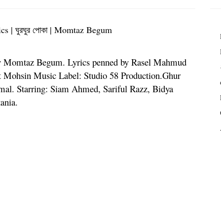
s | ঘুরঘুর পোকা | Momtaz Begum
g by Momtaz Begum. Lyrics penned by Rasel Mahmud
at Mohsin Music Label: Studio 58 Production.Ghur
al. Starring: Siam Ahmed, Sariful Razz, Bidya
ania.