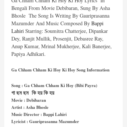
Ga Chham Chham Ki Hoy Ki Hoy Lyrics In
Bengali From Movie Debibaran, Sung By Asha
Bhosle The Song Is Writing By Gauriprasanna
Mazumder And Music Composed By
Bappi
Lahiri
Starring: Soumitra Chatterjee, Dipankar
Dey, Ranjit Mullik, Prosenjit, Debasree Ray,
Anup Kumar, Mrinal Mukherjee, Kali Banerjee,
Papiya Adhikari.
Ga Chham Chham Ki Hoy Ki Hoy Song Information
Song : Ga Chham Chham Ki Hoy (Bibi Payra)
গা ছম ছম কি হয় কি হয়
Movie : Debibaran
Artist : Asha Bhosle
Music Director : Bappi Lahiri
Lyricist : Gauriprasanna Mazumder