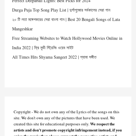
Perfect Deepabali Lights: Best Picks for 2024
Durga Puja Top Song Play List | দুর্গাপুজোর সর্বকালের সেরা গান
২০ টি লতা মঙ্গেশকরের সেরা বাংলা গান | Best 20 Bengali Songs of Lata
Mangeshkar
Free Streaming Websites to Watch Hollywood Movies Online in
India 2022 | ফ্রি মুভী স্ট্রিমিং ওয়েব সাইট
All Times Hits Shyama Sangeet 2022 | শ্যামা সঙ্গীত
Copyright - We do not own any of the Lyrics of the songs on this
site. We don't own any of the pictures that have been used. We
We respect the
created this site for educational purposes only.
artists and don't promote copyright infringement instead, if you
enjoy the music then please support the respective artists and