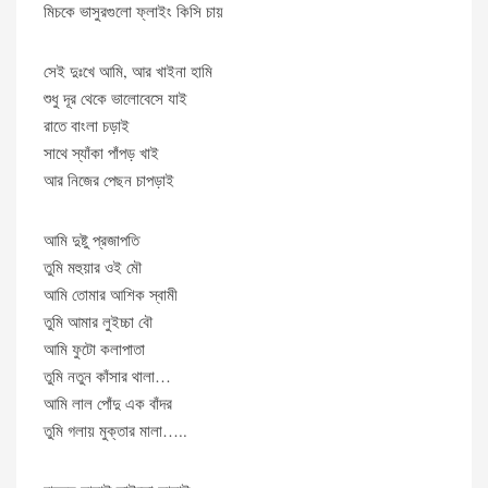
মিচকে ভাসুরগুলো ফ্লাইং কিসি চায়
সেই দুঃখে আমি, আর খাইনা হামি
শুধু দূর থেকে ভালোবেসে যাই
রাতে বাংলা চড়াই
সাথে স্যাঁকা পাঁপড় খাই
আর নিজের পেছন চাপড়াই
আমি দুষ্টু প্রজাপতি
তুমি মহুয়ার ওই মৌ
আমি তোমার আশিক স্বামী
তুমি আমার লুইচ্চা বৌ
আমি ফুটো কলাপাতা
তুমি নতুন কাঁসার থালা…
আমি লাল পোঁদু এক বাঁদর
তুমি গলায় মুক্তার মালা…..