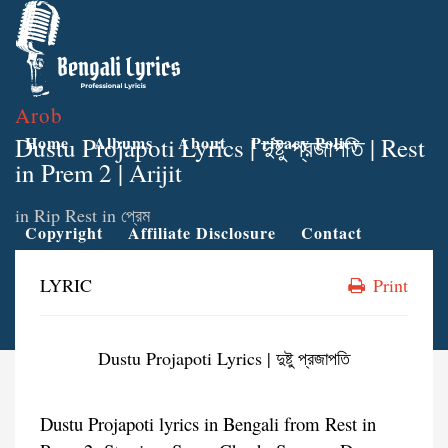
Arob
Dustu Projapoti Lyrics | দুষ্টু প্রজাপতি | Rest
Home
Albums
About
Privacy Policy
in Prem 2 | Arijit
in
Rip Rest in প্রেম
Copyright
Affiliate Disclosure
Contact
LYRIC
Print
Dustu Projapoti Lyrics | দুষ্টু প্রজাপতি
Dustu Projapoti lyrics in Bengali from Rest in