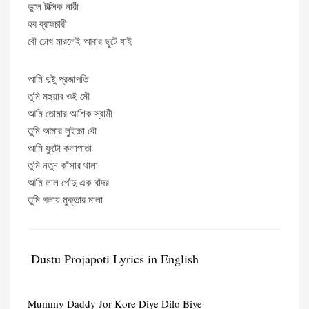
ভুলে টক্সিক নারী
হব ব্রহ্মচারী
বৌ চোখ মারলেই আবার ছুটে যাই
আমি দুষ্টু প্রজাপতি
তুমি মহুয়ার ওই মৌ
আমি তোমার আশিক স্বামী
তুমি আমার লুইচ্চা বৌ
আমি ফুটো কলাপাতা
তুমি নতুন কাঁসার থালা
আমি লাল পোঁদু এক বাঁদর
তুমি গলায় মুক্তার মালা
Dustu Projapoti Lyrics in English
Mummy Daddy Jor Kore Diye Dilo Biye