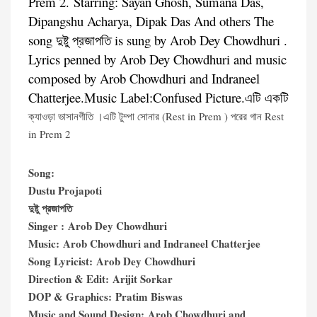
Prem 2. Starring: Sayan Ghosh, Sumana Das,
Dipangshu Acharya, Dipak Das And others The
song দুষ্টু প্রজাপতি is sung by Arob Dey Chowdhuri .
Lyrics penned by Arob Dey Chowdhuri and music
composed by Arob Chowdhuri and Indraneel
Chatterjee.Music Label:Confused Picture.এটি একটি
ক্যাওড়া ভাসানগীতি ।এটি টুম্পা সোনার (Rest in Prem ) পরের গান Rest
in Prem 2
Song:
Dustu Projapoti
দুষ্টু প্রজাপতি
Singer : Arob Dey Chowdhuri
Music: Arob Chowdhuri and Indraneel Chatterjee
Song Lyricist: Arob Dey Chowdhuri
Direction & Edit: Arijit Sorkar
DOP & Graphics: Pratim Biswas
Music and Sound Design: Arob Chowdhuri and