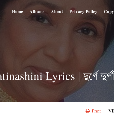
Home
Albums
About
Privacy Policy
Copy
shini Lyrics | দুর্গে দুর্গ
Print
V