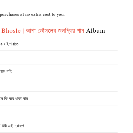
urchases at no extra cost to you.
hosle | আশা ভোঁসলের জনপ্রিয় গান
Album
ার ইশারাতে
 আজ যাই
 কি ঘরে থাকা যায়
িমী এই শ্রাবণে