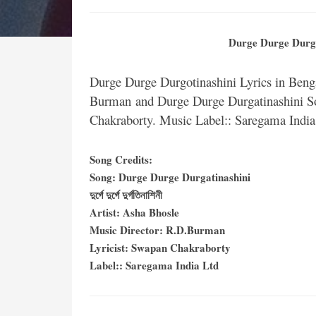
Durge Durge Durgatina
Durge Durge Durgotinashini Lyrics in Be
Burman and Durge Durge Durgatinashini So
Chakraborty. Music Label:: Saregama India
Song Credits:
Song: Durge Durge Durgatinashini
দুর্গে দুর্গে দুর্গতিনাশিনী
Artist: Asha Bhosle
Music Director: R.D.Burman
Lyricist: Swapan Chakraborty
Label:: Saregama India Ltd