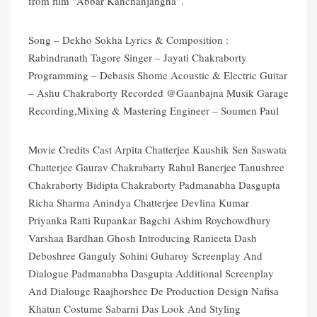
from film “Abbar Kanchanjangha”.
Song – Dekho Sokha Lyrics & Composition :
Rabindranath Tagore Singer – Jayati Chakraborty
Programming – Debasis Shome Acoustic & Electric Guitar
– Ashu Chakraborty Recorded @Gaanbajna Musik Garage
Recording,Mixing & Mastering Engineer – Soumen Paul
Movie Credits Cast Arpita Chatterjee Kaushik Sen Saswata
Chatterjee Gaurav Chakrabarty Rahul Banerjee Tanushree
Chakraborty Bidipta Chakraborty Padmanabha Dasgupta
Richa Sharma Anindya Chatterjee Devlina Kumar
Priyanka Ratti Rupankar Bagchi Ashim Roychowdhury
Varshaa Bardhan Ghosh Introducing Ranieeta Dash
Deboshree Ganguly Sohini Guharoy Screenplay And
Dialogue Padmanabha Dasgupta Additional Screenplay
And Dialouge Raajhorshee De Production Design Nafisa
Khatun Costume Sabarni Das Look And Styling