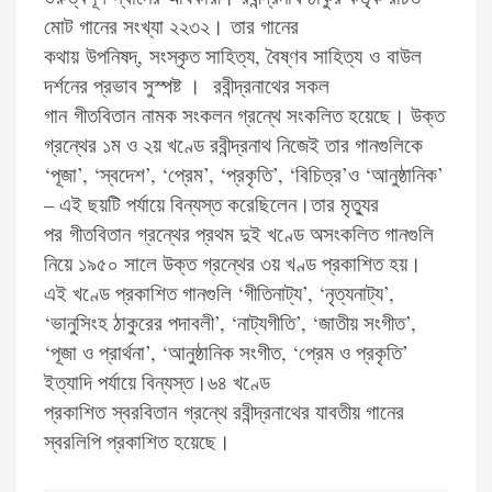
মোট গানের সংখ্যা ২২৩২। তার গানের
কথায় উপনিষদ্‌, সংস্কৃত সাহিত্য, বৈষ্ণব সাহিত্য ও বাউল
দর্শনের প্রভাব সুস্পষ্ট । রবীন্দ্রনাথের সকল
গান
গীতবিতান
নামক সংকলন গ্রন্থে সংকলিত হয়েছে। উক্ত
গ্রন্থের ১ম ও ২য় খণ্ডে রবীন্দ্রনাথ নিজেই তার গানগুলিকে
‘পূজা’, ‘স্বদেশ’, ‘প্রেম’, ‘প্রকৃতি’, ‘বিচিত্র’ও ‘আনুষ্ঠানিক’
– এই ছয়টি পর্যায়ে বিন্যস্ত করেছিলেন।তার মৃত্যুর
পর
গীতবিতান
গ্রন্থের প্রথম দুই খণ্ডে অসংকলিত গানগুলি
নিয়ে ১৯৫০ সালে উক্ত গ্রন্থের ৩য় খণ্ড প্রকাশিত হয়।
এই খণ্ডে প্রকাশিত গানগুলি ‘গীতিনাট্য’, ‘নৃত্যনাট্য’,
‘ভানুসিংহ ঠাকুরের পদাবলী’, ‘নাট্যগীতি’, ‘জাতীয় সংগীত’,
‘পূজা ও প্রার্থনা’, ‘আনুষ্ঠানিক সংগীত, ‘প্রেম ও প্রকৃতি’
ইত্যাদি পর্যায়ে বিন্যস্ত।৬৪ খণ্ডে
প্রকাশিত
স্বরবিতান
গ্রন্থে রবীন্দ্রনাথের যাবতীয় গানের
স্বরলিপি প্রকাশিত হয়েছে।