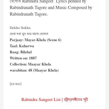
বেসোনা Rabindra Sangeet Lyrics penned by
Rabindranath Tagore and Music Composed by
Rabindranath Tagore.
Dekho Sokha
দেখো সখা ভুল করে ভালো বেসোনা
Parjaay: Mayar-Khela (Scene 6)
Taal: Kaharwa
Raag: Bilabal
Written on: 1887
Collection: Maayar Khela
warabitan: 48 (Maayar Khela)
[ez-toc]
Rabindra Sangeet List | রবীন্দ্রসঙ্গীতের সূচী