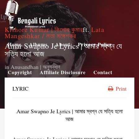
Kishore Kumar | কিশোর কুমার
ft.
Lata
Mangeshkar / লতা মঙ্গেশকর
Amar Swapno Je Lyrics | আমার স্বপ্ন যে
Home
Albums
About
Privacy Policy
সত্যি হলো আজ
in
Anusandhan | অনুসন্ধান
Copyright
Affiliate Disclosure
Contact
LYRIC
Print
Amar Swapno Je Lyrics | আমার স্বপ্ন যে সত্যি হলো
আজ