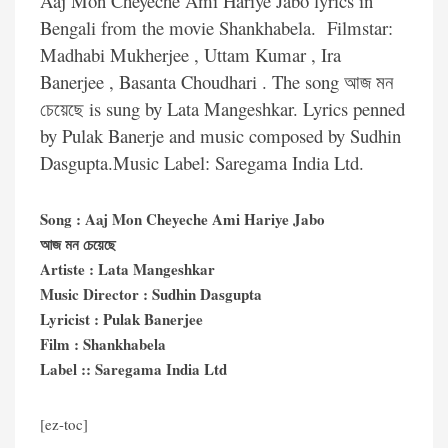
Aaj Mon Cheyeche Ami Hariye Jabo lyrics in
Bengali from the movie Shankhabela. Filmstar:
Madhabi Mukherjee , Uttam Kumar , Ira
Banerjee , Basanta Choudhari . The song আজ মন
চেয়েছে is sung by Lata Mangeshkar. Lyrics penned
by Pulak Banerje and music composed by Sudhin
Dasgupta.Music Label: Saregama India Ltd.
Song : Aaj Mon Cheyeche Ami Hariye Jabo
আজ মন চেয়েছে
Artiste : Lata Mangeshkar
Music Director : Sudhin Dasgupta
Lyricist : Pulak Banerjee
Film : Shankhabela
Label :: Saregama India Ltd
[ez-toc]