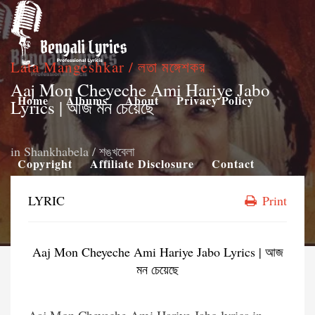
Lata Mangeshkar / লতা মঙ্গেশকর
Aaj Mon Cheyeche Ami Hariye Jabo
Home
Albums
About
Privacy Policy
Lyrics | আজ মন চেয়েছে
in
Shankhabela / শঙ্খবেলা
Copyright
Affiliate Disclosure
Contact
LYRIC
Print
Aaj Mon Cheyeche Ami Hariye Jabo Lyrics | আজ
মন চেয়েছে