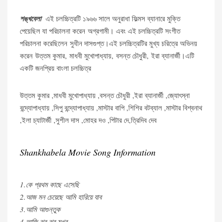
শঙ্খবেলা
এই চলচ্চিত্রটি ১৯৬৬ সালে অনুরাধা ফিল্মস ব্যানারে মুক্তি
পেয়েছিল যা পরিচালনা করেন অগ্রগামী। এবং এই চলচ্চিত্রটি সংগীত
পরিচালনা করেছিলেন সুধীন দাসগুপ্ত।এই চলচ্চিত্রটির মুখ্য চরিত্রে অভিনয়
করেন উত্তম কুমার, মাধবী মুখোপাধ্যায়, বসন্ত চৌধুরী, ইরা ব্যানার্জী।এটি
একটি জনপ্রিয় বাংলা চলচ্চিত্র
উত্তম কুমার ,মাধবী মুখোপাধ্যায় ,বসন্ত চৌধুরী ,ইরা ব্যানার্জী ,জ্যোৎস্না
বন্দ্যোপাধ্যায় ,সিপু বন্দ্যোপাধ্যায় ,মাস্টার বাপি ,শিশির বটব্যাল ,মাস্টার বিশ্বনাথ
,ইলা চ্যাটার্জী ,সুশীল দাস ,মোহর দও ,পিটার দে,ত্রিদিব দেব
Shankhabela Movie Song Information
1.কে প্রথম কাছে এসেছি
2.আজ মন চেয়েছে আমি হারিয়ে যাব
3.আমি আগুন্তুক
4.আজি ঝর ঝর মুখর