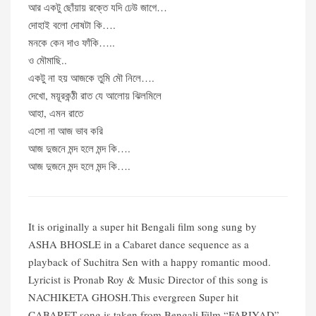
আর একটু ছোঁয়ায় রক্তে যদি ঢেউ জাগে…
দোহাই বলো দোষটা কি….
মনকে কেন দাও ফাঁকি…..
ও মৌমাছি..
একটু না হয় আজকে তুমি মৌ নিলে….
দেখো, ময়ূরকন্ঠী রাত যে আলোয় ঝিলমিলে
আহা, এমন রাতে
এসো না আজ ভাব করি
আজ দুজনে মন্দ হলে মন্দ কি….
আজ দুজনে মন্দ হলে মন্দ কি….
It is originally a super hit Bengali film song sung by
ASHA BHOSLE in a Cabaret dance sequence as a
playback of Suchitra Sen with a happy romantic mood.
Lyricist is Pronab Roy & Music Director of this song is
NACHIKETA GHOSH.This evergreen Super hit
CABARET song is taken from Bengali Film “FARIYAD”