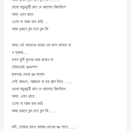
দেখো ময়ূরকন্ঠী রাত যে আলোয় ঝিলমিলে
আহা এমন রাতে
এসো না আজ ভাব করি….
আজ দুজনে মন্দ হলে মন্দ কি
আহা এই ফাগুনের বাহার তো কাল থাকবে না
ও ভ্রমর….
তখন তুমি ফুলের খবর রাখবে না
যৌবনেরই রঙমশাল
জ্বলছে দেখো রঙ মাতাল
সেই আগুনে, আজকে না হয় ঝাপ দিলে……
দেখো ময়ূরকন্ঠী রাত যে আলোয় ঝিলমিলে
আহা, এমন রাতে
এসো না আজ ভাব করি
আজ দুজনে মন্দ হলে মন্দ কি……
যদি, তোমার চোখে আমার চোখের রঙ লাগে……