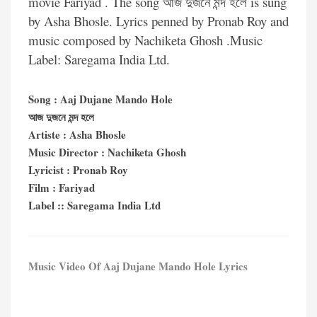
movie Fariyad . The song আজ দুজনে মন্দ হলে is sung
by Asha Bhosle. Lyrics penned by Pronab Roy and
music composed by Nachiketa Ghosh .Music
Label: Saregama India Ltd.
Song : Aaj Dujane Mando Hole
আজ দুজনে মন্দ হলে
Artiste : Asha Bhosle
Music Director : Nachiketa Ghosh
Lyricist : Pronab Roy
Film : Fariyad
Label :: Saregama India Ltd
Music Video Of Aaj Dujane Mando Hole Lyrics