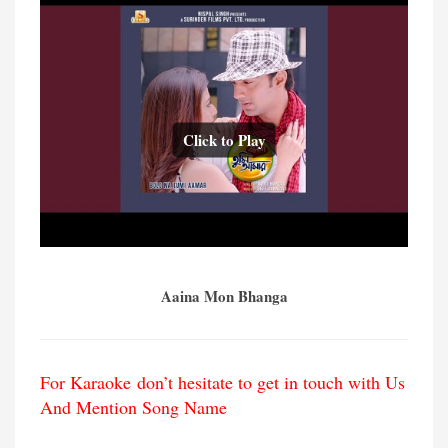
Click to Play
Aaina Mon Bhanga
For Karaoke don’t hesitate to get in touch with Us
And Mention Song Name