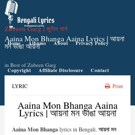
Zubeen Garg | জুবিন গার্গ
Aaina Mon Bhanga Aaina Lyrics | আয়না
Home
Albums
About
Privacy Policy
মন ভাঙা আয়না
in
Best of Zubeen Garg
Copyright
Affiliate Disclosure
Contact
LYRIC
Print
Aaina Mon Bhanga Aaina
Lyrics | আয়না মন ভাঙা আয়না
Aaina Mon Bhanga
আয়না মন
lyrics in Bengali.