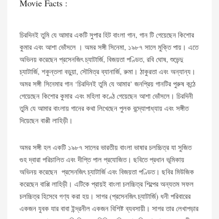
Movie Facts :
চিরদিনই তুমি যে আমার একটি সুপার হিট বাংলা গান, গান টি গেয়েছেন কিশোর
কুমার এবং আশা ভোঁসলে । অমর সঙ্গী সিনেমা, ১৯৮৭ সালে মুক্তি পায়। এতে
অভিনয় করেছেন প্রসেনজিৎ চ্যাটার্জি, বিজয়তা পণ্ডিত, রবি ঘোষ, শুভেন্দু
চ্যাটার্জি, শকুন্তলা বড়ুয়া, সৌমিত্র ব্যানার্জি, রুমা। ঠাকুরতা এবং অন্যান্য।
অমর সঙ্গী সিনেমার গান ‘চিরদিনই তুমি যে আমার’ জনপ্রিয় গানটির পুরুষ কন্ঠে
গেয়েছেন কিশোর কুমার এবং মহিলা কণ্ঠে গেয়েছেন আশা ভোঁসলে। চিরদিনী
তুমি যে আমার বাংলায় গানের কথা লিখেছেন পুলক বন্দ্যোপাধ্যায় এবং সঙ্গীত
দিয়েছেন বাপ্পী লাহিড়ী।
অমর সঙ্গী হল একটি ১৯৮৭ সালের ভারতীয় বাংলা ভাষার চলচ্চিত্র যা সুজিত
গুহ দ্বারা পরিচালিত এবং দীপ্তি পাল প্রযোজিত। ছবিতে প্রধান ভূমিকায়
অভিনয় করেছেন প্রসেনজিৎ চ্যাটার্জি এবং বিজয়তা পণ্ডিত। ছবির মিউজিক
করেছেন বাপ্পি লাহিড়ী। এটিকে প্রায়ই বাংলা চলচ্চিত্র শিল্পের অন্যতম সফল
চলচ্চিত্র হিসেবে গণ্য করা হয়। সাগর (প্রসেনজিৎ চ্যাটার্জি) ধনী পরিবারের
একজন যুবক যার বাবা ইন্দ্রনীল একজন বিশিষ্ট ব্যবসায়ী। সাগর তার লেখাপড়ার