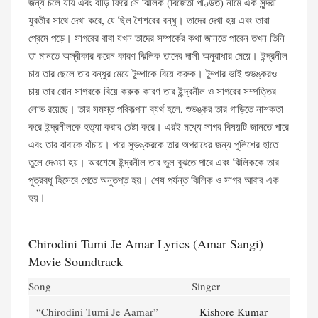
জন্য চলে যায় এবং বাড়ি ফিরে সে ঝিলিক (বিজেতা পণ্ডিত) নামে এক সুন্দরী
যুবতীর সাথে দেখা করে, যে ছিল শৈশবের বন্ধু। তাদের দেখা হয় এবং তারা
প্রেমে পড়ে। সাগরের বাবা যখন তাদের সম্পর্কের কথা জানতে পারেন তখন তিনি
তা মানতে অস্বীকার করেন কারণ ঝিলিক তাদের দাসী অনুরাধার মেয়ে। ইন্দ্রনীল
চায় তার ছেলে তার বন্ধুর মেয়ে টুম্পাকে বিয়ে করুক। টুম্পার ভাই শুভঙ্করও
চায় তার বোন সাগরকে বিয়ে করুক কারণ তার ইন্দ্রনীল ও সাগরের সম্পত্তির
লোভ রয়েছে। তার সমস্ত পরিকল্পনা ব্যর্থ হলে, শুভঙ্কর তার গাড়িতে নাশকতা
করে ইন্দ্রনীলকে হত্যা করার চেষ্টা করে। এরই মধ্যে সাগর বিষয়টি জানতে পারে
এবং তার বাবাকে বাঁচায়। পরে সুভঙ্করকে তার অপরাধের জন্য পুলিশের হাতে
তুলে দেওয়া হয়। অবশেষে ইন্দ্রনীল তার ভুল বুঝতে পারে এবং ঝিলিককে তার
পুত্রবধূ হিসেবে পেতে অনুতপ্ত হয়। শেষ পর্যন্ত ঝিলিক ও সাগর আবার এক
হয়।
Chirodini Tumi Je Amar Lyrics (Amar Sangi)
Movie Soundtrack
Song
Singer
“Chirodini Tumi Je Aamar”
Kishore Kumar