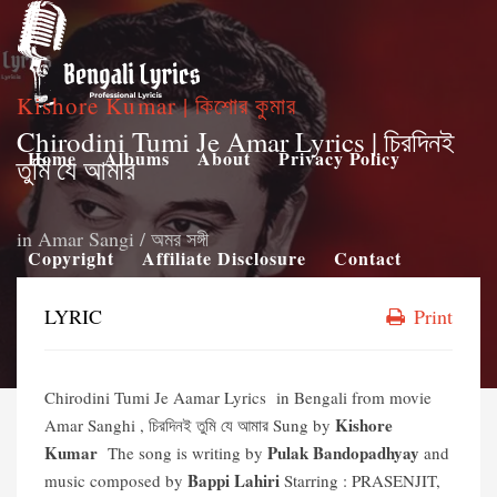
Kishore Kumar | কিশোর কুমার
Chirodini Tumi Je Amar Lyrics | চিরদিনই
Home
Albums
About
Privacy Policy
তুমি যে আমার
in
Amar Sangi / অমর সঙ্গী
Copyright
Affiliate Disclosure
Contact
LYRIC
Print
Chirodini Tumi Je Aamar Lyrics in Bengali from movie
Kishore
Amar Sanghi , চিরদিনই তুমি যে আমার Sung by
Kumar
Pulak Bandopadhyay
The song is writing by
and
Bappi Lahiri
music composed by
Starring : PRASENJIT,