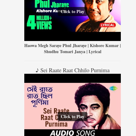
Click to Play
Haowa Megh Saraye Phul Jharaye | Kishore Kumar |
Shudhu Tomari Janya | Lyrical
♪ Sei Raate Raat Chhilo Purnima
Click to Play