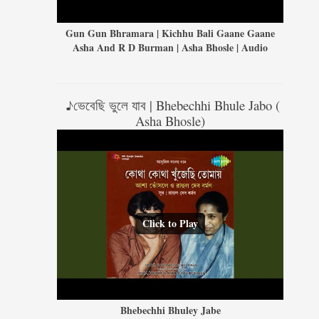
Gun Gun Bhramara | Kichhu Bali Gaane Gaane
Asha And R D Burman | Asha Bhosle | Audio
♪ভেবেছি ভুলে যাব | Bhebechhi Bhule Jabo (
Asha Bhosle)
Click to Play
Bhebechhi Bhuley Jabe