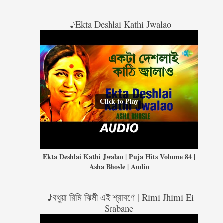
♪Ekta Deshlai Kathi Jwalao
Click to Play
Ekta Deshlai Kathi Jwalao | Puja Hits Volume 84 |
Asha Bhosle | Audio
♪বধুয়া রিমি ঝিমী এই শ্রাবণে | Rimi Jhimi Ei
Srabane