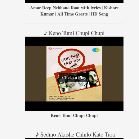
Amar Deep Nebhano Raat with lyrics | Kishore
Kumar | All Time Greats | HD Song
♪ Keno Tumi Chupi Chupi
Click to Play
Keno Tumi Chupi Chupi
♪ Sedino Akashe Chhilo Kato Tara