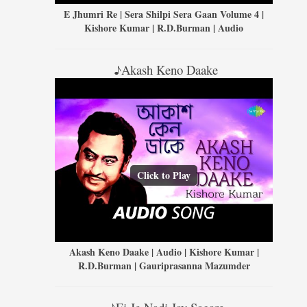
E Jhumri Re | Sera Shilpi Sera Gaan Volume 4 |
Kishore Kumar | R.D.Burman | Audio
♪Akash Keno Daake
Click to Play
Akash Keno Daake | Audio | Kishore Kumar |
R.D.Burman | Gauriprasanna Mazumder