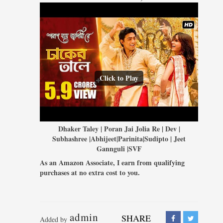
Click to Play
Dhaker Taley | Poran Jai Jolia Re | Dev |
Subhashree |Abhijeet|Parinita|Sudipto | Jeet
Gannguli |SVF
As an Amazon Associate, I earn from qualifying
purchases at no extra cost to you.
admin
SHARE
Added by