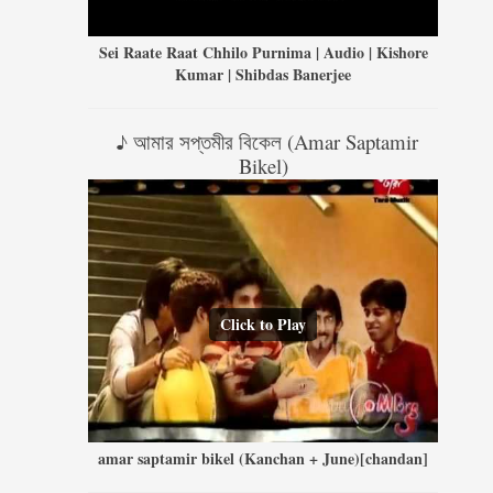
Sei Raate Raat Chhilo Purnima | Audio | Kishore
Kumar | Shibdas Banerjee
♪ আমার সপ্তমীর বিকেল (Amar Saptamir
Bikel)
Click to Play
amar saptamir bikel (Kanchan + June)[chandan]