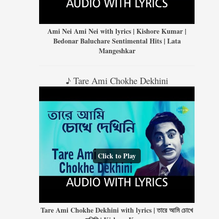
Ami Nei Ami Nei with lyrics | Kishore Kumar |
Bedonar Baluchare Sentimental Hits | Lata
Mangeshkar
♪ Tare Ami Chokhe Dekhini
Click to Play
Tare Ami Chokhe Dekhini with lyrics | তারে আমি চোখে