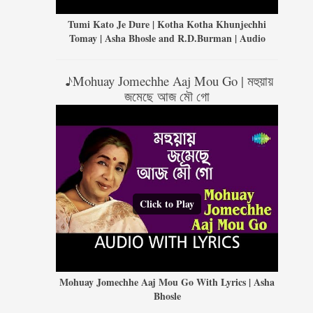
Tumi Kato Je Dure | Kotha Kotha Khunjechhi
Tomay | Asha Bhosle and R.D.Burman | Audio
♪Mohuay Jomechhe Aaj Mou Go | মহুয়ায়
জমেছে আজ মৌ গো
Click to Play
Mohuay Jomechhe Aaj Mou Go With Lyrics | Asha
Bhosle