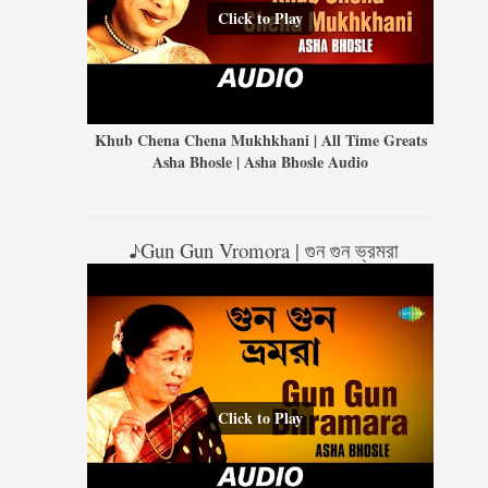
Click to Play
Khub Chena Chena Mukhkhani | All Time Greats
Asha Bhosle | Asha Bhosle Audio
♪Gun Gun Vromora | গুন গুন ভ্রমরা
Click to Play