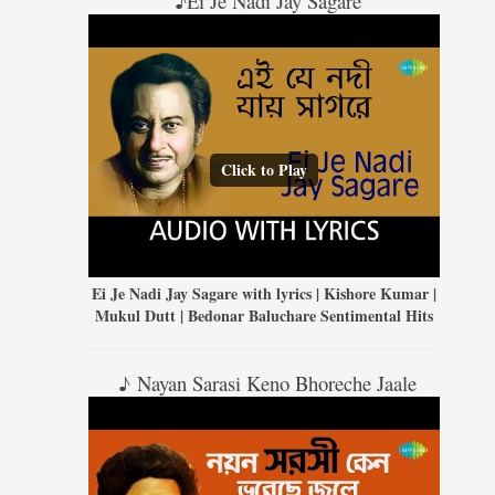
♪Ei Je Nadi Jay Sagare
Click to Play
Ei Je Nadi Jay Sagare with lyrics | Kishore Kumar |
Mukul Dutt | Bedonar Baluchare Sentimental Hits
♪ Nayan Sarasi Keno Bhoreche Jaale