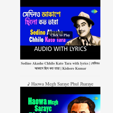
Click to Play
Sedino Akashe Chhilo Kato Tara with lyrics | সেদিনও
আকাশে ছিল কত তারা | Kishore Kumar
♪ Haowa Megh Saraye Phul Jharaye