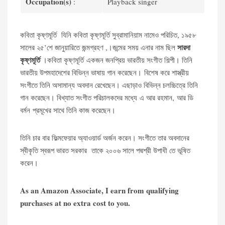
Occupation(s)
:
Playback singer
কবিতা কৃষ্ণমূর্তি যিনি কবিতা কৃষ্ণমূর্তি সুব্রামানিয়াম নামেও পরিচিত, ১৯৫৮
সারদা
সালের ২৫’শে জানুয়ারিতে জন্মগ্রহণ ,।জন্মের সময় এনার নাম ছিল
কৃষ্ণমূর্তি
।কবিতা কৃষ্ণমূর্তি একজন জনপ্রিয় ভারতীয় সংগীত শিল্পী। তিনি
ভারতীয় উপমহাদেশের বিভিন্ন ভাষায় গান করেছেন।
বিশেষ করে শাস্ত্রীয়
সংগীতে তিনি অসামান্য অবদান রেখেছেন। এছাড়াও বিভিন্ন চলচ্চিত্রে তিনি
গান করেছেন। বিখ্যাত সংগীত পরিচালকদের মধ্যে এ আর রহমান, আর ডি
বর্মন প্রমূখের সাথে তিনি কাজ করেছেন।
তিনি চার বার ফিল্মফেয়ার অ্যাওয়ার্ড অর্জন করেন। সংগীতে তার অবদানের
স্বীকৃতি স্বরূপ ভারত সরকার তাকে ২০০৬ সালে পদ্মশ্রী উপাধী তে ভূষিত
করেন।
As an Amazon Associate, I earn from qualifying
purchases at no extra cost to you.