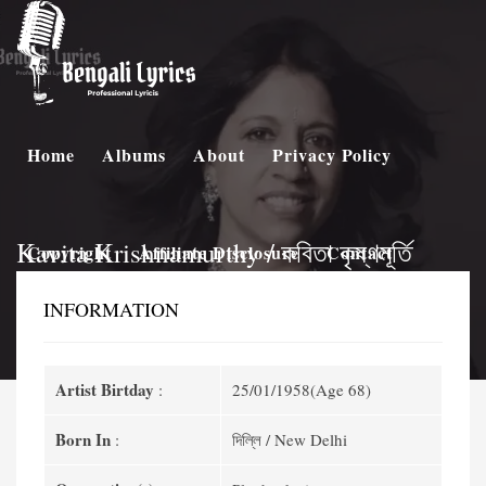
Home
Albums
About
Privacy Policy
Kavita Krishnamurthy / কবিতা কৃষ্ণমূর্তি
Copyright
Affiliate Disclosure
Contact
INFORMATION
Artist Birtday
:
25/01/1958(Age 68)
Born In
:
দিল্লি / New Delhi